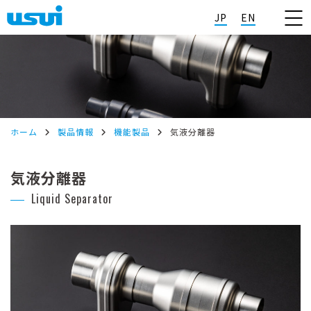
JP
EN
ホーム
製品情報
機能製品
気液分離器
気液分離器
Liquid Separator